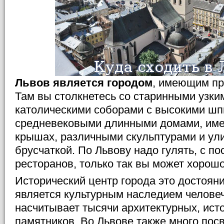
Львов является городом
, имеющим пр
Там вы столкнетесь со старинными узки
католическими соборами с высокими шп
средневековыми длинными домами, им
крышах, различными скульптурами и ул
брусчаткой. По Львову надо гулять, с п
ресторанов, только так вы может хорошо
Исторический центр города это достоя
является культурным наследием человеч
насчитывает тысячи архитектурных, ист
памятников. Во Львове также много пос