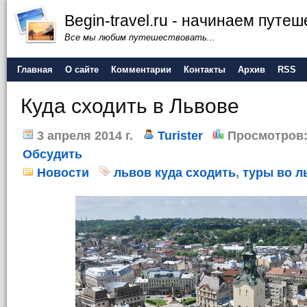
Begin-travel.ru - начинаем путе
Все мы любим путешествовать...
Главная
О сайте
Комментарии
Контакты
Архив
RSS
Куда сходить в Львове
3 апреля 2014 г.
Turister
Просмотров
Обсудить
Новости
львов куда сходить
,
туры во л