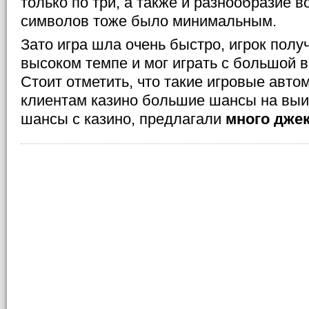
только по три, а также и разнообразие 
символов тоже было минимальным.
Зато игра шла очень быстро, игрок пол
высоком темпе и мог играть с большой в
Стоит отметить, что такие игровые авто
клиентам казино большие шансы на выи
шансы с казино, предлагали
много джек