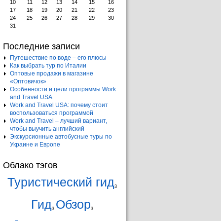
10
11
12
13
14
15
16
17
18
19
20
21
22
23
24
25
26
27
28
29
30
31
Последние записи
Путешествие по воде – его плюсы
Как выбрать тур по Италии
Оптовые продажи в магазине
«Оптовичок»
Особенности и цели программы Work
and Travel USA
Work and Travel USA: почему стоит
воспользоваться программой
Work and Travel – лучший вариант,
чтобы выучить английский
Экскурсионные автобусные туры по
Украине и Европе
Облако тэгов
Туристический гид
3
Гид
Обзор
3
3