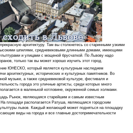
прекрасную архитектуру. Там вы столкнетесь со старинными узкими
 высокими шпилями, средневековыми длинными домами, имеющими
ульптурами и улицами с мощеной брусчаткой. По Львову надо
ранов, только так вы может хорошо изучить этот город.
ояние ЮНЕСКО, который является культурным наследием
ячи архитектурных, исторических и культурных памятников. Во
ной музыке, а также средневековой культуре, фестиваля и
ельность города это уличные артисты, среди которых много
полагается в маленькой котловине, окруженной семью холмами.
ощадь Рынок, являющаяся старейшим и самым известным
 На площади располагается Ратуша, являющаяся городским
кульптуры львов. Каждый желающий может подняться на площадку
ясающие виды на города и все главные достопримечательности