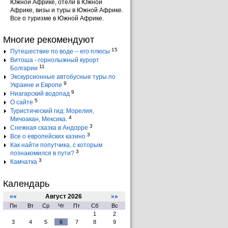
Южной Африке, отели в Южной
Африке, визы и туры в Южной Африке.
Все о туризме в Южной Африке.
Многие рекомендуют
15
Путешествие по воде – его плюсы
Витоша - горнолыжный курорт
11
Болгарии
Экскурсионные автобусные туры по
9
Украине и Европе
9
Ниагарский водопад
5
О сайте
Туристический гид: Морелия,
4
Мичоакан, Мексика.
3
Снежная сказка в Андорре
3
Все о европейских казино
Как найти попутчика, с которым
3
познакомился в пути?
3
Камчатка
Календарь
««
Август 2026
»»
Пн
Вт
Ср
Чт
Пт
Сб
Вс
1
2
3
4
5
6
7
8
9