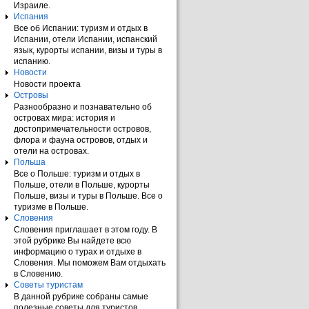
Израиле.
Испания
Все об Испании: туризм и отдых в
Испании, отели Испании, испанский
язык, курорты испании, визы и туры в
испанию.
Новости
Новости проекта
Островы
Разнообразно и познавательно об
островах мира: история и
достопримечательности островов,
флора и фауна островов, отдых и
отели на островах.
Польша
Все о Польше: туризм и отдых в
Польше, отели в Польше, курорты
Польше, визы и туры в Польше. Все о
туризме в Польше.
Словения
Словения приглашает в этом году. В
этой рубрике Вы найдете всю
информацию о турах и отдыхе в
Словения. Мы поможем Вам отдыхать
в Словению.
Советы туристам
В данной рубрике собраны самые
полезные советы для туристов.