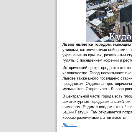
Львов является городом
, имеющим 
улицами, католическими соборами с
украшения на крышах, различными ск
гулять, с посещением кофейни и ресто
Исторический центр города это дост
человечества. Город насчитывает тыс
Львове также много посвящено старин
праздникам. Отдельная достопримечат
музыкантов. Старая часть Львова рас
В центральной части города есть пл
архитектурным городским ансамблем.
символом. Рядом с входом стоят 2 с
башни Ратуши. Там открывается потр
хорошо различимые с этой высоты.
Далее...