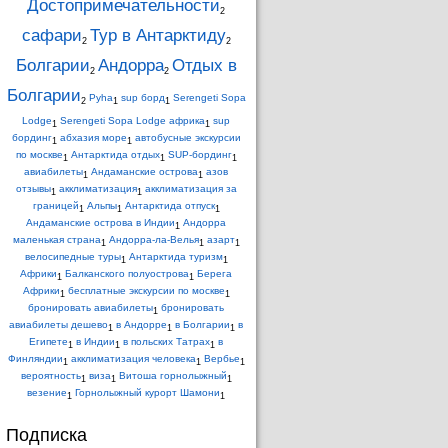
Достопримечательности
2
сафари
Тур в Антарктиду
2
2
Болгарии
Андорра
Отдых в
2
2
Болгарии
Pyha
sup борд
Serengeti Sopa
2
1
1
Lodge
Serengeti Sopa Lodge африка
sup
1
1
бординг
абхазия море
автобусные экскурсии
1
1
по москве
Антарктида отдых
SUP-бординг
1
1
1
авиабилеты
Андаманские острова
азов
1
1
отзывы
акклиматизация
акклиматизация за
1
1
границей
Альпы
Антарктида отпуск
1
1
1
Андаманские острова в Индии
Андорра
1
маленькая страна
Андорра-ла-Велья
азарт
1
1
1
велосипедные туры
Антарктида туризм
1
1
Африки
Балканского полуострова
Берега
1
1
Африки
бесплатные экскурсии по москве
1
1
бронировать авиабилеты
бронировать
1
авиабилеты дешево
в Андорре
в Болгарии
в
1
1
1
Египете
в Индии
в польских Татрах
в
1
1
1
Финляндии
акклиматизация человека
Вербье
1
1
1
вероятность
виза
Витоша горнолыжный
1
1
1
везение
Горнолыжный курорт Шамони
1
1
Подписка