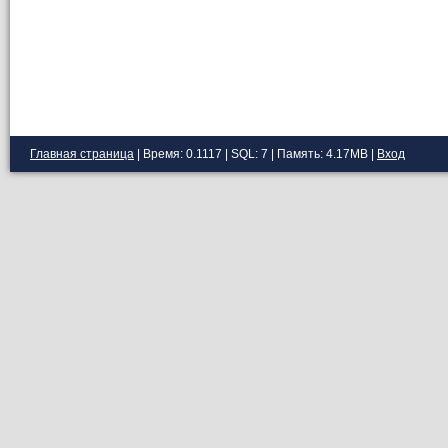
Главная страница
| Время: 0.1117 | SQL: 7 | Память: 4.17MB
|
Вход