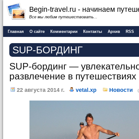
Begin-travel.ru - начинаем путе
Все мы любим путешествовать...
Главная
О сайте
Комментарии
Контакты
Архив
RSS
SUP-БОРДИНГ
SUP-бординг — увлекательно
развлечение в путешествиях
22 августа 2014 г.
vetal.xp
Новости