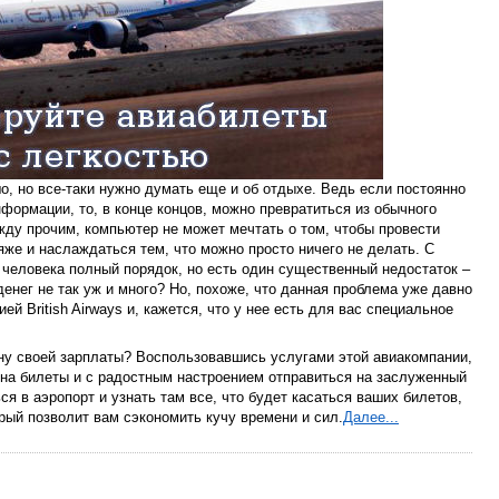
шо, но все-таки нужно думать еще и об отдыхе. Ведь если постоянно
формации, то, в конце концов, можно превратиться из обычного
ду прочим, компьютер не может мечтать о том, чтобы провести
яже и наслаждаться тем, что можно просто ничего не делать. С
человека полный порядок, но есть один существенный недостаток –
денег не так уж и много? Но, похоже, что данная проблема уже давно
й British Airways и, кажется, что у нее есть для вас специальное
ну своей зарплаты? Воспользовавшись услугами этой авиакомпании,
 на билеты и с радостным настроением отправиться на заслуженный
ся в аэропорт и узнать там все, что будет касаться ваших билетов,
рый позволит вам сэкономить кучу времени и сил.
Далее...