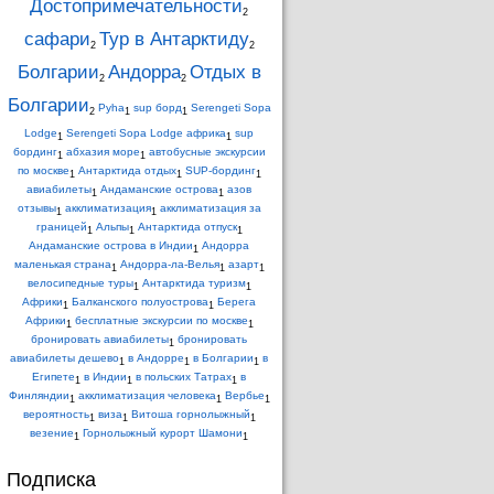
Достопримечательности
2
сафари
Тур в Антарктиду
2
2
Болгарии
Андорра
Отдых в
2
2
Болгарии
Pyha
sup борд
Serengeti Sopa
2
1
1
Lodge
Serengeti Sopa Lodge африка
sup
1
1
бординг
абхазия море
автобусные экскурсии
1
1
по москве
Антарктида отдых
SUP-бординг
1
1
1
авиабилеты
Андаманские острова
азов
1
1
отзывы
акклиматизация
акклиматизация за
1
1
границей
Альпы
Антарктида отпуск
1
1
1
Андаманские острова в Индии
Андорра
1
маленькая страна
Андорра-ла-Велья
азарт
1
1
1
велосипедные туры
Антарктида туризм
1
1
Африки
Балканского полуострова
Берега
1
1
Африки
бесплатные экскурсии по москве
1
1
бронировать авиабилеты
бронировать
1
авиабилеты дешево
в Андорре
в Болгарии
в
1
1
1
Египете
в Индии
в польских Татрах
в
1
1
1
Финляндии
акклиматизация человека
Вербье
1
1
1
вероятность
виза
Витоша горнолыжный
1
1
1
везение
Горнолыжный курорт Шамони
1
1
Подписка