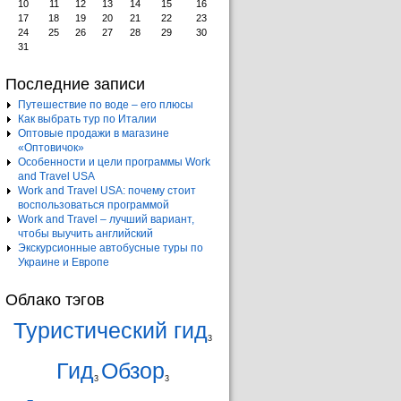
10
11
12
13
14
15
16
17
18
19
20
21
22
23
24
25
26
27
28
29
30
31
Последние записи
Путешествие по воде – его плюсы
Как выбрать тур по Италии
Оптовые продажи в магазине
«Оптовичок»
Особенности и цели программы Work
and Travel USA
Work and Travel USA: почему стоит
воспользоваться программой
Work and Travel – лучший вариант,
чтобы выучить английский
Экскурсионные автобусные туры по
Украине и Европе
Облако тэгов
Туристический гид
3
Гид
Обзор
3
3