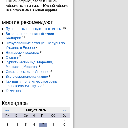
Южной Африке, отели в Южной
Африке, визы и туры в Южной Африке.
Все о туризме в Южной Африке.
Многие рекомендуют
15
Путешествие по воде – его плюсы
Витоша - горнолыжный курорт
11
Болгарии
Экскурсионные автобусные туры по
9
Украине и Европе
9
Ниагарский водопад
5
О сайте
Туристический гид: Морелия,
4
Мичоакан, Мексика.
3
Снежная сказка в Андорре
3
Все о европейских казино
Как найти попутчика, с которым
3
познакомился в пути?
3
Камчатка
Календарь
««
Август 2026
»»
Пн
Вт
Ср
Чт
Пт
Сб
Вс
1
2
3
4
5
6
7
8
9