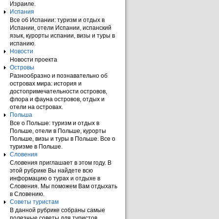
Израиле.
Испания
Все об Испании: туризм и отдых в
Испании, отели Испании, испанский
язык, курорты испании, визы и туры в
испанию.
Новости
Новости проекта
Островы
Разнообразно и познавательно об
островах мира: история и
достопримечательности островов,
флора и фауна островов, отдых и
отели на островах.
Польша
Все о Польше: туризм и отдых в
Польше, отели в Польше, курорты
Польше, визы и туры в Польше. Все о
туризме в Польше.
Словения
Словения приглашает в этом году. В
этой рубрике Вы найдете всю
информацию о турах и отдыхе в
Словения. Мы поможем Вам отдыхать
в Словению.
Советы туристам
В данной рубрике собраны самые
полезные советы для туристов.