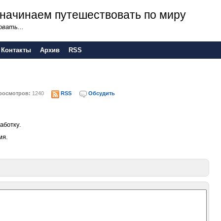
 - начинаем путешествовать по миру
вать...
Контакты
Архив
RSS
осмотров:
1240
RSS
Обсудить
аботку.
мя.