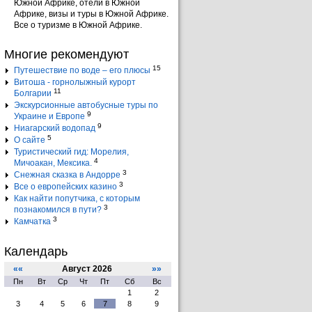
Южной Африке, отели в Южной
Африке, визы и туры в Южной Африке.
Все о туризме в Южной Африке.
Многие рекомендуют
15
Путешествие по воде – его плюсы
Витоша - горнолыжный курорт
11
Болгарии
Экскурсионные автобусные туры по
9
Украине и Европе
9
Ниагарский водопад
5
О сайте
Туристический гид: Морелия,
4
Мичоакан, Мексика.
3
Снежная сказка в Андорре
3
Все о европейских казино
Как найти попутчика, с которым
3
познакомился в пути?
3
Камчатка
Календарь
««
Август 2026
»»
Пн
Вт
Ср
Чт
Пт
Сб
Вс
1
2
3
4
5
6
7
8
9