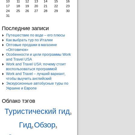
10
11
12
13
14
15
16
17
18
19
20
21
22
23
24
25
26
27
28
29
30
31
Последние записи
Путешествие по воде – его плюсы
Как выбрать тур по Италии
Оптовые продажи в магазине
«Оптовичок»
Особенности и цели программы Work
and Travel USA
Work and Travel USA: почему стоит
воспользоваться программой
Work and Travel – лучший вариант,
чтобы выучить английский
Экскурсионные автобусные туры по
Украине и Европе
Облако тэгов
Туристический гид
3
Гид
Обзор
3
3