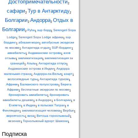
Достопримечательности
2
сафари
Тур в Антарктиду
2
2
Болгарии
Андорра
Отдых в
2
2
Болгарии
Pyha
sup борд
Serengeti Sopa
2
1
1
Lodge
Serengeti Sopa Lodge африка
sup
1
1
бординг
абхазия море
автобусные экскурсии
1
1
по москве
Антарктида отдых
SUP-бординг
1
1
1
авиабилеты
Андаманские острова
азов
1
1
отзывы
акклиматизация
акклиматизация за
1
1
границей
Альпы
Антарктида отпуск
1
1
1
Андаманские острова в Индии
Андорра
1
маленькая страна
Андорра-ла-Велья
азарт
1
1
1
велосипедные туры
Антарктида туризм
1
1
Африки
Балканского полуострова
Берега
1
1
Африки
бесплатные экскурсии по москве
1
1
бронировать авиабилеты
бронировать
1
авиабилеты дешево
в Андорре
в Болгарии
в
1
1
1
Египете
в Индии
в польских Татрах
в
1
1
1
Финляндии
акклиматизация человека
Вербье
1
1
1
вероятность
виза
Витоша горнолыжный
1
1
1
везение
Горнолыжный курорт Шамони
1
1
Подписка