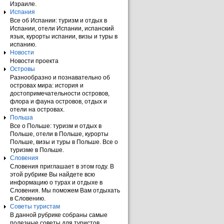
Израиле.
Испания
Все об Испании: туризм и отдых в
Испании, отели Испании, испанский
язык, курорты испании, визы и туры в
испанию.
Новости
Новости проекта
Островы
Разнообразно и познавательно об
островах мира: история и
достопримечательности островов,
флора и фауна островов, отдых и
отели на островах.
Польша
Все о Польше: туризм и отдых в
Польше, отели в Польше, курорты
Польше, визы и туры в Польше. Все о
туризме в Польше.
Словения
Словения приглашает в этом году. В
этой рубрике Вы найдете всю
информацию о турах и отдыхе в
Словения. Мы поможем Вам отдыхать
в Словению.
Советы туристам
В данной рубрике собраны самые
полезные советы для туристов.