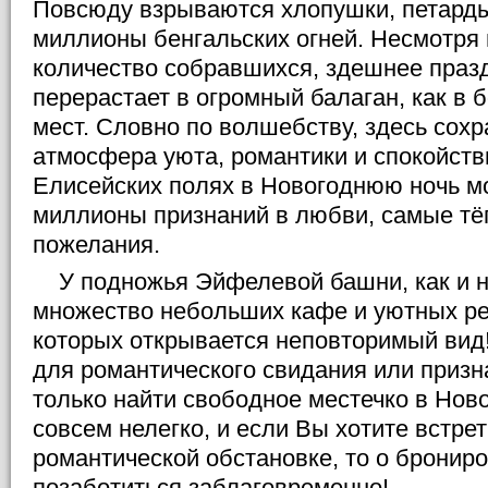
Повсюду взрываются хлопушки, петарды
миллионы бенгальских огней. Несмотря 
количество собравшихся, здешнее праз
перерастает в огромный балаган, как в
мест. Словно по волшебству, здесь сох
атмосфера уюта, романтики и спокойств
Елисейских полях в Новогоднюю ночь 
миллионы признаний в любви, самые тё
пожелания.
У подножья Эйфелевой башни, как и на
множество небольших кафе и уютных рес
которых открывается неповторимый вид!
для романтического свидания или призн
только найти свободное местечко в Нов
совсем нелегко, и если Вы хотите встре
романтической обстановке, то о бронир
позаботиться заблаговременно!