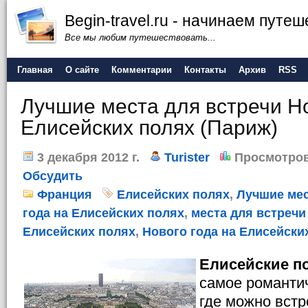
Begin-travel.ru - начинаем путе
Все мы любим путешествовать...
Главная
О сайте
Комментарии
Контакты
Архив
RSS
Лучшие места для встречи Но
Елисейских полях (Париж)
3 декабря 2012 г.
Turister
Просмотров
Обсудить
Франция
Елисейских полях
,
Лучшие мес
года на Елисейских полях
,
места для встречи
Елисейских полях
,
Нового года на Елисейски
Елисейские п
самое романтич
где можно встр