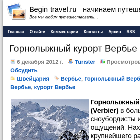
Begin-travel.ru - начинаем путе
Все мы любим путешествовать...
Главная
О сайте
Комментарии
Контакты
Архив
RSS
Горнолыжный курорт Вербье
6 декабря 2012 г.
Turister
Просмотров
Обсудить
Швейцария
Вербье
,
Горнолыжный Верб
Вербье
,
курорт Вербье
Горнолыжный 
(Verbier)
в бол
сноубордисты 
ощущений. Нах
крупнейшего ра