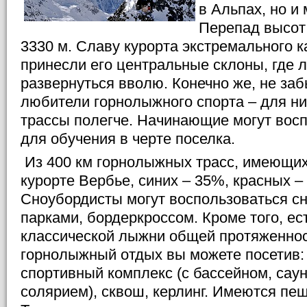
в Альпах, но и
Перепад высот 
3330 м. Славу курорта экстремального 
принесли его центральные склоны, где
развернуться вволю. Конечно же, не за
любители горнолыжного спорта – для н
трассы полегче. Начинающие могут вос
для обучения в черте поселка.
Из 400 км горнолыжных трасс, имеющих
курорте Вербье, синих – 35%, красных –
Сноубордисты могут воспользоваться сн
парками, бордеркроссом. Кроме того, ес
классической лыжни общей протяженнос
горнолыжный отдых вы можете посетив: к
спортивный комплекс (с бассейном, саун
солярием), сквош, керлинг. Имеются п