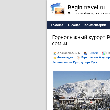
Begin-travel.ru
Все мы любим путешество
Главная
О сайте
Комментарии
Горнолыжный курорт Р
семьи!
2 декабря 2012 г.
Turister
Пр
Финляндия
Горнолыжный курорт
Горнолыжный Рука
,
курорт Рука