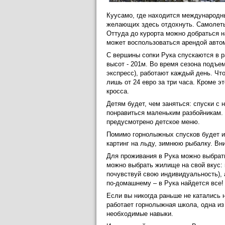
Куусамо, где находится международны
желающих здесь отдохнуть. Самолеты
Оттуда до курорта можно добраться на
может воспользоваться арендой авто
С вершины сопки Рука спускаются в р
высот - 201м. Во время сезона подъем
экспресс), работают каждый день. Чт
лишь от 24 евро за три часа. Кроме эт
кросса.
Детям будет, чем заняться: спуски с 
понравиться маленьким разбойникам. 
предусмотрено детское меню.
Помимо горнолыжных спусков будет ин
картинг на льду, зимнюю рыбалку. Вн
Для проживания в Рука можно выбрать 
можно выбрать жилище на свой вкус: 
почувствуй свою индивидуальность), а
по-домашнему – в Рука найдется все!
Если вы никогда раньше не катались н
работает горнолыжная школа, одна из
необходимые навыки.