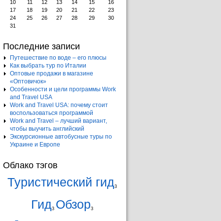
10
11
12
13
14
15
16
17
18
19
20
21
22
23
24
25
26
27
28
29
30
31
Последние записи
Путешествие по воде – его плюсы
Как выбрать тур по Италии
Оптовые продажи в магазине
«Оптовичок»
Особенности и цели программы Work
and Travel USA
Work and Travel USA: почему стоит
воспользоваться программой
Work and Travel – лучший вариант,
чтобы выучить английский
Экскурсионные автобусные туры по
Украине и Европе
Облако тэгов
Туристический гид
3
Гид
Обзор
3
3