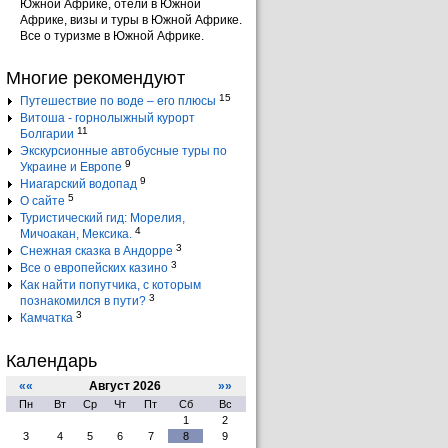
Южной Африке, отели в Южной
Африке, визы и туры в Южной Африке.
Все о туризме в Южной Африке.
Многие рекомендуют
15
Путешествие по воде – его плюсы
Витоша - горнолыжный курорт
11
Болгарии
Экскурсионные автобусные туры по
9
Украине и Европе
9
Ниагарский водопад
5
О сайте
Туристический гид: Морелия,
4
Мичоакан, Мексика.
3
Снежная сказка в Андорре
3
Все о европейских казино
Как найти попутчика, с которым
3
познакомился в пути?
3
Камчатка
Календарь
««
Август 2026
»»
Пн
Вт
Ср
Чт
Пт
Сб
Вс
1
2
3
4
5
6
7
8
9