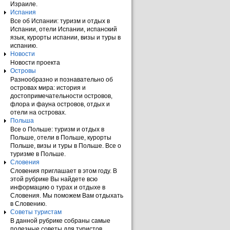
Израиле.
Испания
Все об Испании: туризм и отдых в
Испании, отели Испании, испанский
язык, курорты испании, визы и туры в
испанию.
Новости
Новости проекта
Островы
Разнообразно и познавательно об
островах мира: история и
достопримечательности островов,
флора и фауна островов, отдых и
отели на островах.
Польша
Все о Польше: туризм и отдых в
Польше, отели в Польше, курорты
Польше, визы и туры в Польше. Все о
туризме в Польше.
Словения
Словения приглашает в этом году. В
этой рубрике Вы найдете всю
информацию о турах и отдыхе в
Словения. Мы поможем Вам отдыхать
в Словению.
Советы туристам
В данной рубрике собраны самые
полезные советы для туристов.