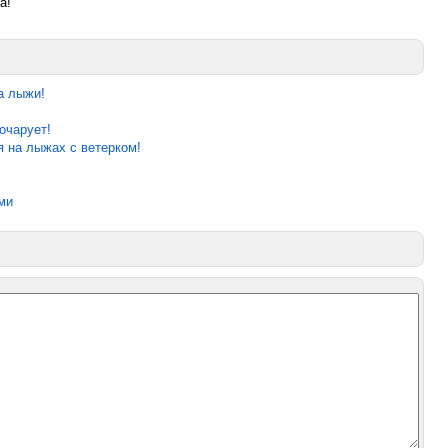
а!
а лыжи!
очарует!
 на лыжах с ветерком!
ми