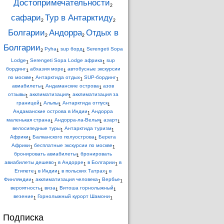
Достопримечательности
2
сафари
Тур в Антарктиду
2
2
Болгарии
Андорра
Отдых в
2
2
Болгарии
Pyha
sup борд
Serengeti Sopa
2
1
1
Lodge
Serengeti Sopa Lodge африка
sup
1
1
бординг
абхазия море
автобусные экскурсии
1
1
по москве
Антарктида отдых
SUP-бординг
1
1
1
авиабилеты
Андаманские острова
азов
1
1
отзывы
акклиматизация
акклиматизация за
1
1
границей
Альпы
Антарктида отпуск
1
1
1
Андаманские острова в Индии
Андорра
1
маленькая страна
Андорра-ла-Велья
азарт
1
1
1
велосипедные туры
Антарктида туризм
1
1
Африки
Балканского полуострова
Берега
1
1
Африки
бесплатные экскурсии по москве
1
1
бронировать авиабилеты
бронировать
1
авиабилеты дешево
в Андорре
в Болгарии
в
1
1
1
Египете
в Индии
в польских Татрах
в
1
1
1
Финляндии
акклиматизация человека
Вербье
1
1
1
вероятность
виза
Витоша горнолыжный
1
1
1
везение
Горнолыжный курорт Шамони
1
1
Подписка