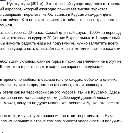
Рукатунтури (491 м). Этот финский курорт недалеко от города
й аэропорт, который ежегодно принимает тысячи туристов,
 совершают перелеты из Хельсинки в Куусамо каждый день.
 автобусе. Кто не хочет зависеть от общественного транспорта,
мобиля.
азные стороны 30 трасс. Самый длинный спуск - 1300м, а перепад
ники, которых на курорте 20 (из них 5 кресельных и 1 фирменный
обы вкусить радость езды на подъемнике, нужно заплатить всего
ого на курорте есть фристайл-парк, а также мини-парк, трасса ски-
небольшим уклоном, санные горки и парки развлечений не могут не
Кроме того в ресторанах и кафе все заранее продумали:
тересно попробовать сафари на снегоходах, собаках и оленях,
иманию туристов предложено магазины, отели, аквапарк.
отели как на территории самого курорта, так и в Куусамо. Здесь
шикарная вилла на верху сопки (забронируй дорогой люкс и
, может, кому-то по душе маленькая лесная избушка, где все так
а лыжах, и чувствуете опасения, не стоит переживать: в Рука
 самых больших в стране там вам обрести уверенность и получить