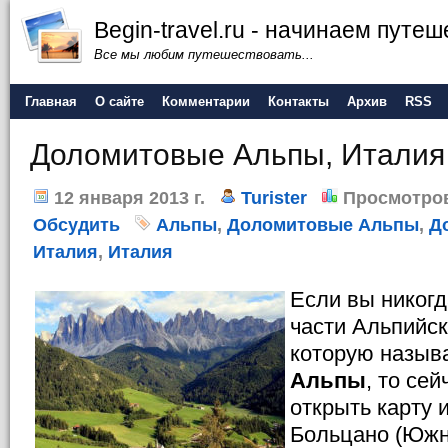
Begin-travel.ru - начинаем путе
Все мы любим путешествовать...
Главная
О сайте
Комментарии
Контакты
Архив
RSS
Доломитовые Альпы, Италия
12 января 2013 г.
Turister
Просмотро
Обсудить
Альпы
,
Доломитовые Альпы
,
Д
Италия
,
Италия
Если вы никогд
части Альпийс
которую назы
Альпы
, то се
открыть карту 
Больцано (Южн