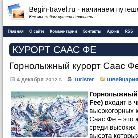
Begin-travel.ru - начинаем путе
Все мы любим путешествовать...
Главная
О сайте
Комментарии
Контакты
Архив
RSS
КУРОРТ СААС ФЕ
Горнолыжный курорт Саас Ф
4 декабря 2012 г.
Turister
Швейцари
Горнолыжный 
Fee)
входит в 
высокогорных 
Саас Фе – это 
среди высоких 
высота которы