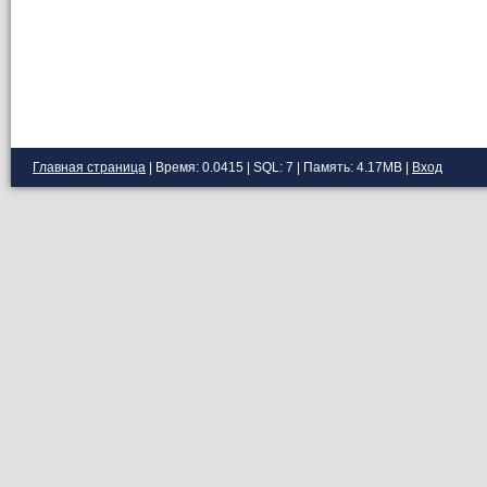
Главная страница
| Время: 0.0415 | SQL: 7 | Память: 4.17MB
|
Вход