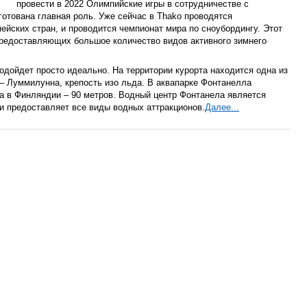
провести в 2022 Олимпийские игры в сотрудничестве с
готована главная роль. Уже сейчас в Thako проводятся
йских стран, и проводится чемпионат мира по сноубордингу. Этот
предоставляющих большое количество видов активного зимнего
дойдет просто идеально. На территории курорта находится одна из
 Луммилунна, крепость изо льда. В аквапарке Фонтанелла
а в Финляндии – 90 метров. Водный центр Фонтанела является
 и предоставляет все виды водных аттракционов.
Далее...