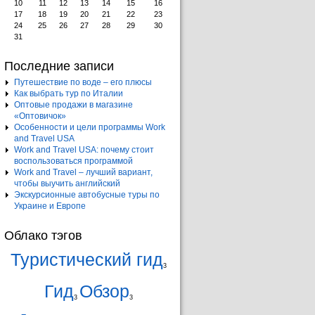
10
11
12
13
14
15
16
17
18
19
20
21
22
23
24
25
26
27
28
29
30
31
Последние записи
Путешествие по воде – его плюсы
Как выбрать тур по Италии
Оптовые продажи в магазине
«Оптовичок»
Особенности и цели программы Work
and Travel USA
Work and Travel USA: почему стоит
воспользоваться программой
Work and Travel – лучший вариант,
чтобы выучить английский
Экскурсионные автобусные туры по
Украине и Европе
Облако тэгов
Туристический гид
3
Гид
Обзор
3
3