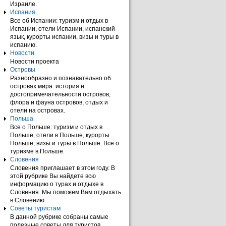
Израиле.
Испания
Все об Испании: туризм и отдых в
Испании, отели Испании, испанский
язык, курорты испании, визы и туры в
испанию.
Новости
Новости проекта
Островы
Разнообразно и познавательно об
островах мира: история и
достопримечательности островов,
флора и фауна островов, отдых и
отели на островах.
Польша
Все о Польше: туризм и отдых в
Польше, отели в Польше, курорты
Польше, визы и туры в Польше. Все о
туризме в Польше.
Словения
Словения приглашает в этом году. В
этой рубрике Вы найдете всю
информацию о турах и отдыхе в
Словения. Мы поможем Вам отдыхать
в Словению.
Советы туристам
В данной рубрике собраны самые
полезные советы для туристов.