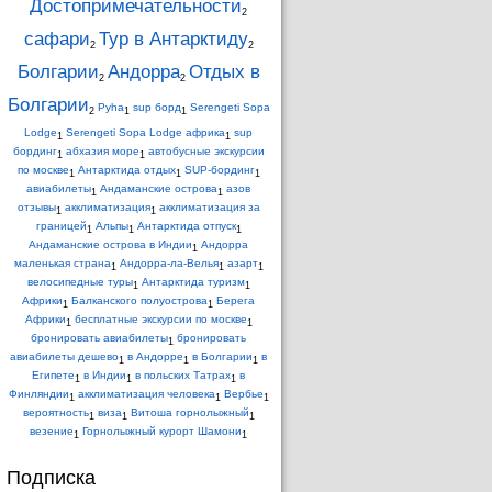
Достопримечательности
2
сафари
Тур в Антарктиду
2
2
Болгарии
Андорра
Отдых в
2
2
Болгарии
Pyha
sup борд
Serengeti Sopa
2
1
1
Lodge
Serengeti Sopa Lodge африка
sup
1
1
бординг
абхазия море
автобусные экскурсии
1
1
по москве
Антарктида отдых
SUP-бординг
1
1
1
авиабилеты
Андаманские острова
азов
1
1
отзывы
акклиматизация
акклиматизация за
1
1
границей
Альпы
Антарктида отпуск
1
1
1
Андаманские острова в Индии
Андорра
1
маленькая страна
Андорра-ла-Велья
азарт
1
1
1
велосипедные туры
Антарктида туризм
1
1
Африки
Балканского полуострова
Берега
1
1
Африки
бесплатные экскурсии по москве
1
1
бронировать авиабилеты
бронировать
1
авиабилеты дешево
в Андорре
в Болгарии
в
1
1
1
Египете
в Индии
в польских Татрах
в
1
1
1
Финляндии
акклиматизация человека
Вербье
1
1
1
вероятность
виза
Витоша горнолыжный
1
1
1
везение
Горнолыжный курорт Шамони
1
1
Подписка