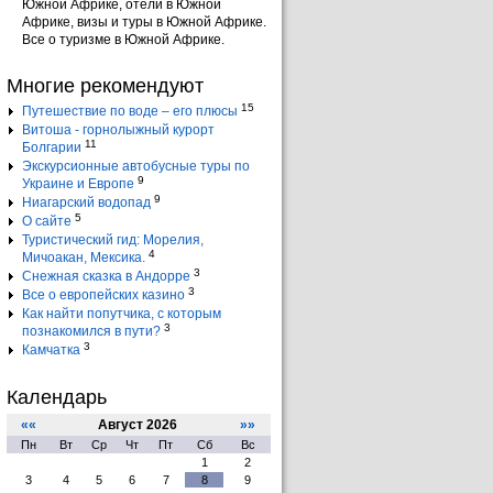
Южной Африке, отели в Южной
Африке, визы и туры в Южной Африке.
Все о туризме в Южной Африке.
Многие рекомендуют
15
Путешествие по воде – его плюсы
Витоша - горнолыжный курорт
11
Болгарии
Экскурсионные автобусные туры по
9
Украине и Европе
9
Ниагарский водопад
5
О сайте
Туристический гид: Морелия,
4
Мичоакан, Мексика.
3
Снежная сказка в Андорре
3
Все о европейских казино
Как найти попутчика, с которым
3
познакомился в пути?
3
Камчатка
Календарь
««
Август 2026
»»
Пн
Вт
Ср
Чт
Пт
Сб
Вс
1
2
3
4
5
6
7
8
9