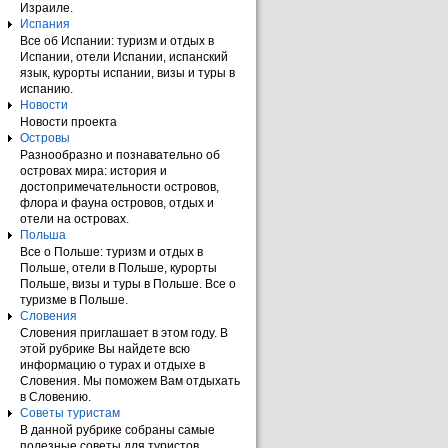
Израиле.
Испания
Все об Испании: туризм и отдых в
Испании, отели Испании, испанский
язык, курорты испании, визы и туры в
испанию.
Новости
Новости проекта
Островы
Разнообразно и познавательно об
островах мира: история и
достопримечательности островов,
флора и фауна островов, отдых и
отели на островах.
Польша
Все о Польше: туризм и отдых в
Польше, отели в Польше, курорты
Польше, визы и туры в Польше. Все о
туризме в Польше.
Словения
Словения приглашает в этом году. В
этой рубрике Вы найдете всю
информацию о турах и отдыхе в
Словения. Мы поможем Вам отдыхать
в Словению.
Советы туристам
В данной рубрике собраны самые
полезные советы для туристов.