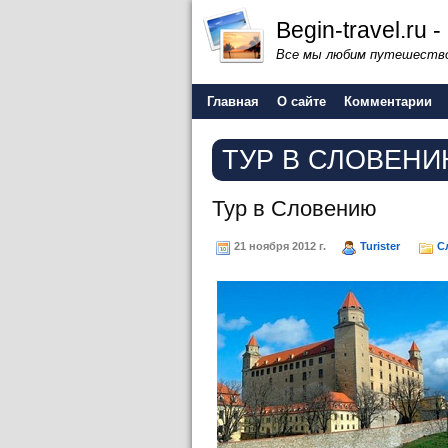
Begin-travel.ru
Все мы любим путешество
Главная
О сайте
Комментарии
ТУР В СЛОВЕН
Тур в Словению
21 ноября 2012 г.
Turister
С