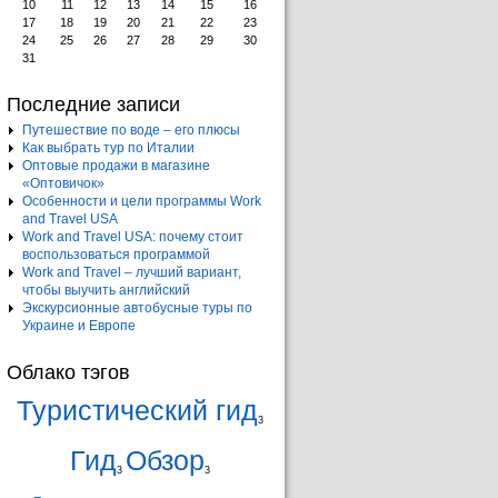
10
11
12
13
14
15
16
17
18
19
20
21
22
23
24
25
26
27
28
29
30
31
Последние записи
Путешествие по воде – его плюсы
Как выбрать тур по Италии
Оптовые продажи в магазине
«Оптовичок»
Особенности и цели программы Work
and Travel USA
Work and Travel USA: почему стоит
воспользоваться программой
Work and Travel – лучший вариант,
чтобы выучить английский
Экскурсионные автобусные туры по
Украине и Европе
Облако тэгов
Туристический гид
3
Гид
Обзор
3
3