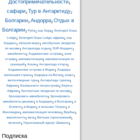
Достопримечательности
2
сафари
Тур в Антарктиду
2
2
Болгарии
Андорра
Отдых в
2
2
Болгарии
Pyha
sup борд
Serengeti Sopa
2
1
1
Lodge
Serengeti Sopa Lodge африка
sup
1
1
бординг
абхазия море
автобусные экскурсии
1
1
по москве
Антарктида отдых
SUP-бординг
1
1
1
авиабилеты
Андаманские острова
азов
1
1
отзывы
акклиматизация
акклиматизация за
1
1
границей
Альпы
Антарктида отпуск
1
1
1
Андаманские острова в Индии
Андорра
1
маленькая страна
Андорра-ла-Велья
азарт
1
1
1
велосипедные туры
Антарктида туризм
1
1
Африки
Балканского полуострова
Берега
1
1
Африки
бесплатные экскурсии по москве
1
1
бронировать авиабилеты
бронировать
1
авиабилеты дешево
в Андорре
в Болгарии
в
1
1
1
Египете
в Индии
в польских Татрах
в
1
1
1
Финляндии
акклиматизация человека
Вербье
1
1
1
вероятность
виза
Витоша горнолыжный
1
1
1
везение
Горнолыжный курорт Шамони
1
1
Подписка