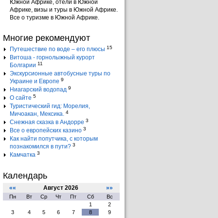
Южной Африке, отели в Южной
Африке, визы и туры в Южной Африке.
Все о туризме в Южной Африке.
Многие рекомендуют
15
Путешествие по воде – его плюсы
Витоша - горнолыжный курорт
11
Болгарии
Экскурсионные автобусные туры по
9
Украине и Европе
9
Ниагарский водопад
5
О сайте
Туристический гид: Морелия,
4
Мичоакан, Мексика.
3
Снежная сказка в Андорре
3
Все о европейских казино
Как найти попутчика, с которым
3
познакомился в пути?
3
Камчатка
Календарь
««
Август 2026
»»
Пн
Вт
Ср
Чт
Пт
Сб
Вс
1
2
3
4
5
6
7
8
9