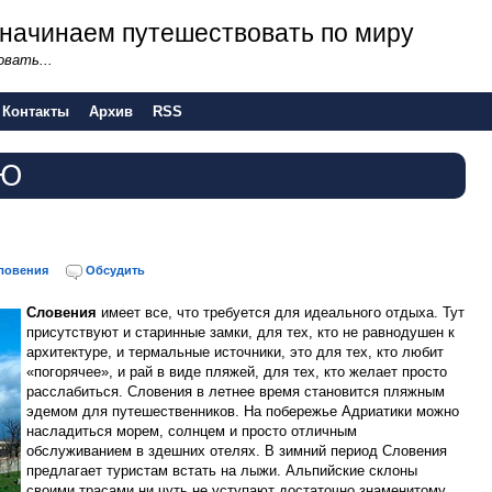
 - начинаем путешествовать по миру
вать...
Контакты
Архив
RSS
ИЮ
ловения
Обсудить
Словения
имеет все, что требуется для идеального отдыха. Тут
присутствуют и старинные замки, для тех, кто не равнодушен к
архитектуре, и термальные источники, это для тех, кто любит
«погорячее», и рай в виде пляжей, для тех, кто желает просто
расслабиться. Словения в летнее время становится пляжным
эдемом для путешественников. На побережье Адриатики можно
насладиться морем, солнцем и просто отличным
обслуживанием в здешних отелях. В зимний период Словения
предлагает туристам встать на лыжи. Альпийские склоны
своими трасами ни чуть не уступают достаточно знаменитому