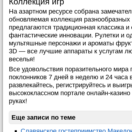
Коллекция игр
На азартном ресурсе собрана замечател
обновляемая коллекция разнообразных 
предлагаются традиционная классика и
фантастические инновации. Рулетки и о
мультяшные персонажи и ароматы фрукт
3D — все лучшие аппараты к услугам лю
веселья!
Все удовольствия поразительного мира 
поклонников 7 дней в неделю и 24 часа в
развлекайтесь, регистрируйтесь и выигр
высококлассном портале онлайн-казино 
руках!
Еще записи по теме
Славянское гостеприимство Македо