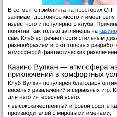
В сегменте гэмблинга на просторах СНГ
занимает достойное место и имеет репу
известного и популярного клуба. Причин
понятна, как только заглянешь на
казино
сам. Клуб встречает гостя стильным ди
разнообразием игр от топовых разработ
атмосферой фантастических развлечени
Казино Вулкан — атмосфера аз
приключений в комфортных ус
Клуб Вулкан популярен благодаря опти
весёлых развлечений и серьёзных игр. К
для него интересней всего:
• высококачественный игровой софт в ка
производителей с мировыми именами;