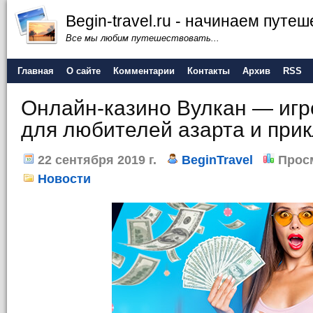
Begin-travel.ru - начинаем путе
Все мы любим путешествовать...
Главная
О сайте
Комментарии
Контакты
Архив
RSS
Онлайн-казино Вулкан — иг
для любителей азарта и при
22 сентября 2019 г.
BeginTravel
Прос
Новости